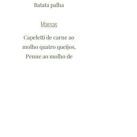
Batata palha
Massas
Capeletti de carne ao
molho quatro queijos,
Penne ao molho de
tomates frescos
Carnes
Escalopes de Filé
Mignon ao molho
madeira
Filé de frango ao
molho parisiense